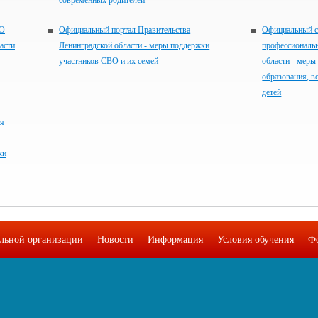
современных родителей
МО
Официальный портал Правительства
Официальный с
асти
Ленинградской области - меры поддержки
профессиональ
участников СВО и их семей
области - меры
образования, в
детей
ия
ки
ельной организации
Новости
Информация
Условия обучения
Ф