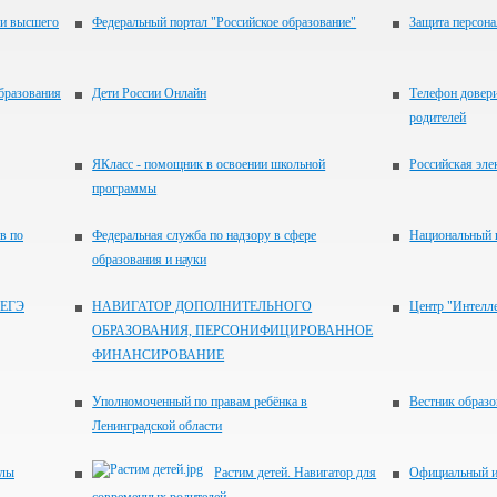
 и высшего
Федеральный портал "Российское образование"
Защита персон
бразования
Дети России Онлайн
Телефон довери
родителей
ЯКласс - помощник в освоении школьной
Российская эле
программы
в по
Федеральная служба по надзору в сфере
Национальный 
образования и науки
 ЕГЭ
НАВИГАТОР ДОПОЛНИТЕЛЬНОГО
Центр "Интелл
ОБРАЗОВАНИЯ, ПЕРСОНИФИЦИРОВАННОЕ
ФИНАНСИРОВАНИЕ
Уполномоченный по правам ребёнка в
Вестник образ
Ленинградской области
олы
Растим детей. Навигатор для
Официальный 