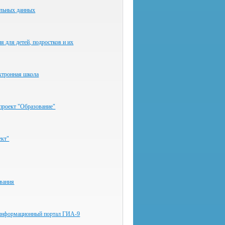
альных данных
я для детей, подростков и их
ктронная школа
проект "Образование"
ект"
ования
информационный портал ГИА-9