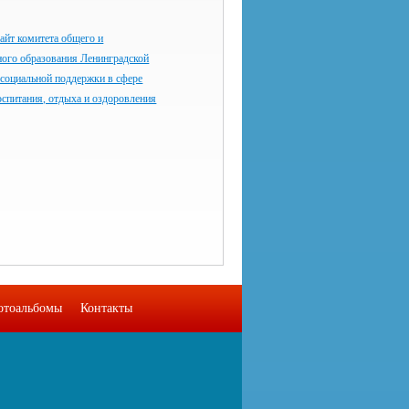
айт комитета общего и
ного образования Ленинградской
 социальной поддержки в сфере
оспитания, отдыха и оздоровления
отоальбомы
Контакты